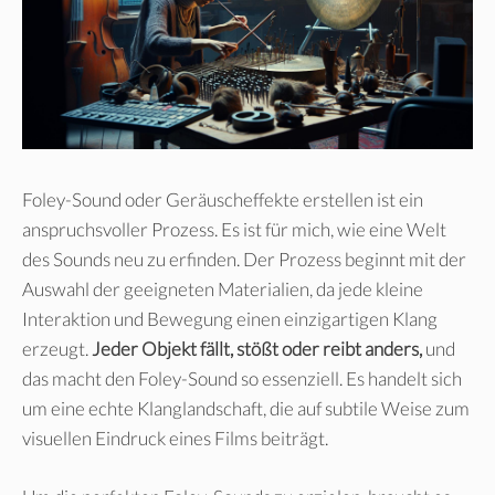
Foley-Sound oder Geräuscheffekte erstellen ist ein
anspruchsvoller Prozess. Es ist für mich, wie eine Welt
des Sounds neu zu erfinden. Der Prozess beginnt mit der
Auswahl der geeigneten Materialien, da jede kleine
Interaktion und Bewegung einen einzigartigen Klang
erzeugt.
Jeder Objekt fällt, stößt oder reibt anders,
und
das macht den Foley-Sound so essenziell. Es handelt sich
um eine echte Klanglandschaft, die auf subtile Weise zum
visuellen Eindruck eines Films beiträgt.