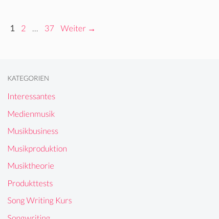
Seite
Seite
Seite
1
2
…
37
Weiter
→
KATEGORIEN
Interessantes
Medienmusik
Musikbusiness
Musikproduktion
Musiktheorie
Produkttests
Song Writing Kurs
Songwriting