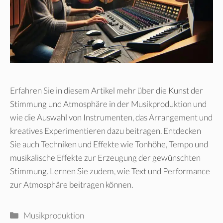
Erfahren Sie in diesem Artikel mehr über die Kunst der
Stimmung und Atmosphäre in der Musikproduktion und
wie die Auswahl von Instrumenten, das Arrangement und
kreatives Experimentieren dazu beitragen. Entdecken
Sie auch Techniken und Effekte wie Tonhöhe, Tempo und
musikalische Effekte zur Erzeugung der gewünschten
Stimmung. Lernen Sie zudem, wie Text und Performance
zur Atmosphäre beitragen können.
Kategorien
Musikproduktion