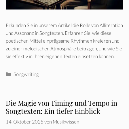
Erkunden Sie in unserem Artikel die Rolle von Alliteration
und Assonanz in Songtexten. Erfahren Sie, wie diese
poetischen Mittel einprägsame Rhythmen kreieren und
zu einer melodischen Atmosphäre beitragen, und wie Sie
sie effektiv in Ihren eigenen Texten einsetzen können.
Kategorien
Songwriting
Die Magie von Timing und Tempo in
Songtexten: Ein tiefer Einblick
14. Oktober 2025
von
Musikwissen