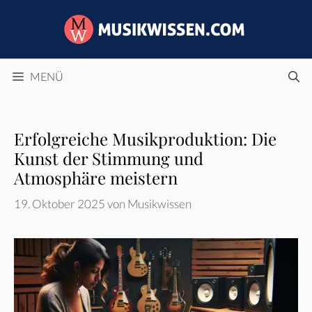
Zum
Inhalt
springen
MENÜ
Erfolgreiche Musikproduktion: Die
Kunst der Stimmung und
Atmosphäre meistern
19. Oktober 2025
von
Musikwissen