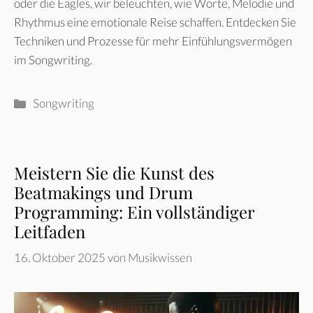
oder die Eagles, wir beleuchten, wie Worte, Melodie und
Rhythmus eine emotionale Reise schaffen. Entdecken Sie
Techniken und Prozesse für mehr Einfühlungsvermögen
im Songwriting.
Kategorien
Songwriting
Meistern Sie die Kunst des
Beatmakings und Drum
Programming: Ein vollständiger
Leitfaden
16. Oktober 2025
von
Musikwissen