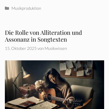
Kategorien
Musikproduktion
Die Rolle von Alliteration und
Assonanz in Songtexten
15. Oktober 2025
von
Musikwissen