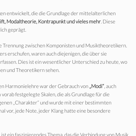
 entwickelt, die die Grundlage der mittelalterlichen
ft, Modaltheorie, Kontrapunkt und vieles mehr
. Diese
ich geprägt.
eine Trennung zwischen Komponisten und Musiktheoretikern.
ers erschufen, waren auch diejenigen, die über sie
fassen. Dies ist ein wesentlicher Unterschied zu heute, wo
den und Theoretikern sehen.
ichen Harmonielehre war der Gebrauch von
„Modi“
, auch
vorab festgelegte Skalen, die als Grundlage für die
igenen „Charakter“ und wurde mit einer bestimmten
al vor, jede Note, jeder Klang hatte eine besondere
ist ein faszinierendes Thema, das die Verbindung von Musik,