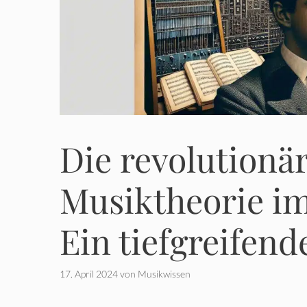
Die revolutionä
Musiktheorie im
Ein tiefgreifen
17. April 2024
von
Musikwissen