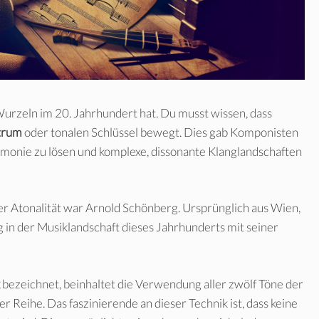
Wurzeln im 20. Jahrhundert hat. Du musst wissen, dass
trum
oder tonalen Schlüssel bewegt. Dies gab Komponisten
Harmonie zu lösen und komplexe, dissonante Klanglandschaften
er Atonalität war Arnold Schönberg. Ursprünglich aus Wien,
 in der Musiklandschaft dieses Jahrhunderts mit seiner
bezeichnet, beinhaltet die Verwendung aller zwölf Töne der
 Reihe. Das faszinierende an dieser Technik ist, dass keine